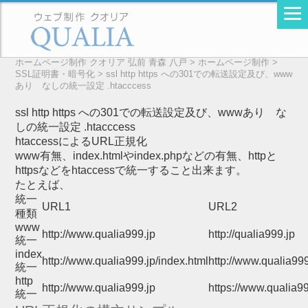
ホームページ制作 クオリア 弘前 青森 八戸
>
ホームページ制作
>
SSL証明書・暗号化
>
ssl http https への301での転送設定及び、www
あり なしの統一設定 .htacccess
ssl http https への301での転送設定及び、wwwあり な
しの統一設定 .htacccess
htaccessによるURL正規化
www有無、index.htmlやindex.phpなどの有無、httpと
httpsなどをhtaccessで統一すること出来ます。
たとえば、
統一
URL1
URL2
種類
www
http://
www
.qualia999.jp
http://qualia999.jp
統一
index
http://www.qualia999.jp
/index.html
http://www.qualia999
統一
http
http
://www.qualia999.jp
https
://www.qualia99
統一