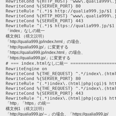
RewriteCond %{HTTP_HOST} ^www\.qualia999\.j
RewriteCond %{SERVER_PORT} 80

RewriteRule ^(.*)$ http://qualia999.jp/$1 [
RewriteCond %{HTTP_HOST} ^www\.qualia999\.j
RewriteCond %{SERVER_PORT} 443

RewriteRule ^(.*)$ https://qualia999.jp/$1
「index」なしの統一
構文例1 （
構文説明
）
「http://qualia999.jp/index.hrml」の場合、
「http://qualia999.jp/」に変更する
「https://qualia999.jp/index.html」の場合、
「https://qualia999.jp/」に変更する
# === index.htmlなしに統一 ===================
RewriteEngine on

RewriteCond %{THE_REQUEST} ^.*/index\.(html
RewriteCond %{SERVER_PORT} 80

RewriteRule ^(.*)index\.(html|php|cgi)$ htt
RewriteCond %{THE_REQUEST} ^.*/index\.(html
RewriteCond %{SERVER_PORT} 443

RewriteRule ^(.*)index\.(html|php|cgi)$ ht
「http」「https」の統一
構文例1 （
構文説明
）
「http://qualia999.jp/～」の場合、「https://qualia999.jp/