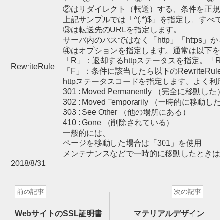
②はリダイレクト（転送）する、条件を正
上記サンプルでは「^(.*)$」を指定し、す
③は転送先のURLを指定します。
サーバ内のパスではなく「http」「https
④はオプションを指定します。通常は以下
「R」：返却するhttpステータスを指定。「
RewriteRule
「F」：条件に該当したら以下のRewriteR
httpステータスコードを指定します。よく
301 : Moved Permanently （完全に移動した
302 : Moved Temporarily （一時的に移動し
303 : See Other （他の場所にある）
410 : Gone （削除されている）
一般的には、
ページを移動した場合は「301」を使用
メンテナンスなどで一時的に移動したときは
2018/8/31
前の記事
次の記事
WebサイトのSSL証明書
マテリアルデザイン