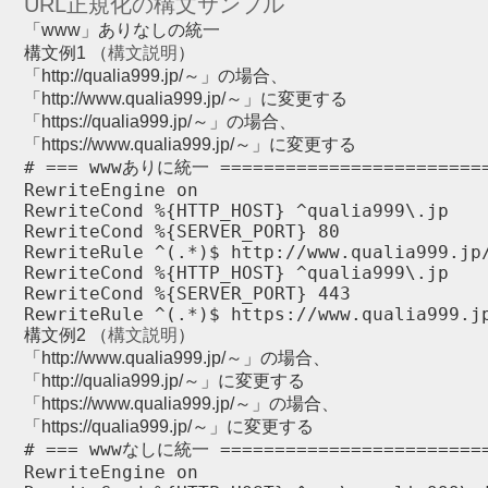
URL正規化の構文サンプル
「www」ありなしの統一
構文例1 （
構文説明
）
「http://qualia999.jp/～」の場合、
「http://www.qualia999.jp/～」に変更する
「https://qualia999.jp/～」の場合、
「https://www.qualia999.jp/～」に変更する
# === wwwありに統一 =========================
RewriteEngine on

RewriteCond %{HTTP_HOST} ^qualia999\.jp

RewriteCond %{SERVER_PORT} 80

RewriteRule ^(.*)$ http://www.qualia999.jp/
RewriteCond %{HTTP_HOST} ^qualia999\.jp

RewriteCond %{SERVER_PORT} 443

RewriteRule ^(.*)$ https://www.qualia999.j
構文例2 （
構文説明
）
「http://www.qualia999.jp/～」の場合、
「http://qualia999.jp/～」に変更する
「https://www.qualia999.jp/～」の場合、
「https://qualia999.jp/～」に変更する
# === wwwなしに統一 =========================
RewriteEngine on
