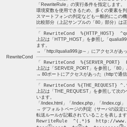
「RewriteRule」の実行条件を指定します。
環境変数を使用できるため、多くの要素を
スマートフォンの判定なども一般的にこの
比較部分（上記サンプルの「80」部分）は
「 RewriteCond  %{HTTP_HOST}  ^q
上記は「HTTP_HOST」を参照し「qualia
ます。
→ 「http://qualia999.jp～」にアクセ
RewriteCond
「 RewriteCond  %{SERVER_PORT} 
上記は「SERVER_PORT」を参照し「8
→ 80ポートにアクセスがあった（httpで
「 RewriteCond %{THE_REQUEST} ^.
上記は「THE_REQUEST」を参照して
います。
「/index.html」「/index.php」「/index.cgi」
→ デフォルトページの判定（サーバの設定
転送ルールが記載されていることを表しま
RewriteRule  ^(.*)$  http://www.
+---①----+  +-②-+  +--------③-